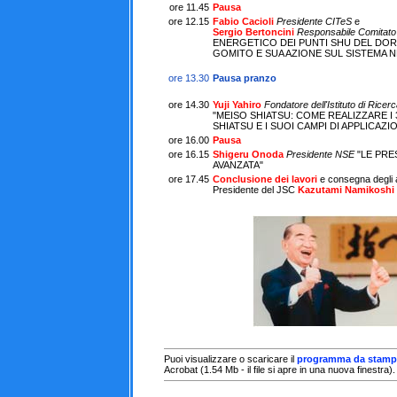
ore 11.45
Pausa
ore 12.15
Fabio Cacioli
Presidente CITeS
e
Sergio Bertoncini
Responsabile Comitato 
ENERGETICO DEI PUNTI SHU DEL DOR
GOMITO E SUA AZIONE SUL SISTEMA 
ore 13.30
Pausa pranzo
ore 14.30
Yuji Yahiro
Fondatore dell'Istituto di Ricer
"MEISO SHIATSU: COME REALIZZARE I 
SHIATSU E I SUOI CAMPI DI APPLICAZI
ore 16.00
Pausa
ore 16.15
Shigeru Onoda
Presidente
NSE
"LE PRE
AVANZATA"
ore 17.45
Conclusione dei lavori
e consegna degli a
Presidente del
JSC
Kazutami Namikoshi
Puoi visualizzare o scaricare il
programma da stamp
Acrobat (1.54 Mb - il file si apre in una nuova finestra).