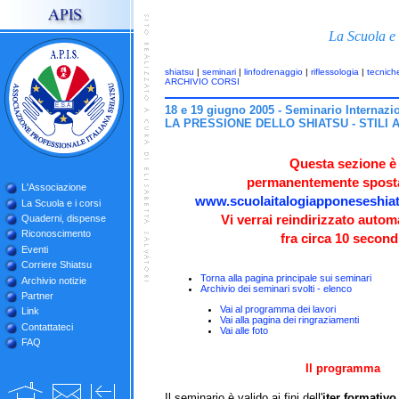
La Scuola e 
shiatsu
|
seminari
|
linfodrenaggio
|
riflessologia
|
tecnich
ARCHIVIO CORSI
18 e 19 giugno 2005 - Seminario Internazi
LA PRESSIONE DELLO SHIATSU - STILI
Questa sezione è
permanentemente sposta
L'Associazione
www.scuolaitalogiapponeseshiat
La Scuola e i corsi
Vi verrai reindirizzato auto
Quaderni, dispense
Riconoscimento
fra circa 10 second
Eventi
Corriere Shiatsu
Torna alla pagina principale sui seminari
Archivio notizie
Archivio dei seminari svolti - elenco
Partner
Vai al programma dei lavori
Link
Vai alla pagina dei ringraziamenti
Contattateci
Vai alle foto
FAQ
Il programma
Il seminario è valido ai fini dell'
iter formativo