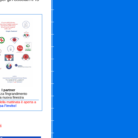
I partner
zza l'ingrandimento
na nuova finestra
ella mattinata è aperta a
a l'invito!
i