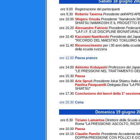
Sabato 18 giugno 20
ore 9.00
Registrazione dei partecipanti
ore 9.30
Roberto Taverna
Presidente dell'
APIS
AP
ore 10.00
Shigeru Onoda
Presidente "Namikoshi Sh
SHIATSU NAMIKOSHI E IL PROGETTO 
ore 10.20
Alessandro Falcioni
Presidente Federazion
"LA
F.I.F.
E LE DISCIPLINE BIONATURALI
ore 10.40
Kazutami Namikoshi
Presidente del Japa
"RICORDO DEL MAESTRO TOKUJIRO N
ore 11.40
Riconoscimento
per i 30 anni della scuol
della scuola svizzera
ore 12.00
Pausa pranzo
ore 14.00
Akitomo Kobayashi
Professore del Japan
"LE PRESSIONI NEL TRATTAMENTO DE
ore 15.30
Pausa
ore 16.00
Arie Spruit
Presidente Iokai Shiatsu Italia
Paolina Pasquarelli
Delegata Eisa
"LA P
SHIATSU"
ore 17.30
Conclusione dei lavori della 1° session
ore 20.30
Cena
Domenica 19 giugno 2
ore 8.30
Tiziano Lamantea
Direttore della Scuola 
Roma
"LA PRESSIONE: ASCOLTO, RICE
ore 10.00
Pausa
ore 10.15
Claudio Parolin
Presidente Accademia Ita
DOPPIA PRESSIONE CON POLLICI E GO