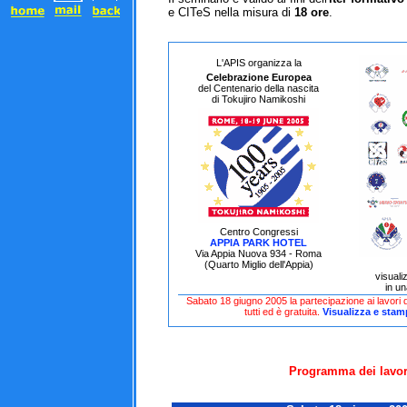
e CITeS nella misura di
18 ore
.
L'APIS organizza la
Celebrazione Europea
del Centenario della nascita
di Tokujiro Namikoshi
Centro Congressi
APPIA PARK HOTEL
Via Appia Nuova 934 - Roma
(Quarto Miglio dell'Appia)
visuali
in u
Sabato 18 giugno 2005 la partecipazione ai lavori d
tutti ed è gratuita.
Visualizza e stamp
Programma dei lavor