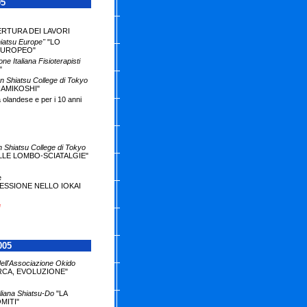
05
ERTURA DEI LAVORI
iatsu Europe"
"LO
EUROPEO"
e Italiana Fisioterapisti
"
n Shiatsu College di Tokyo
AMIKOSHI"
a olandese e per i 10 anni
 Shiatsu College di Tokyo
LLE LOMBO-SCIATALGIE"
e
RESSIONE NELLO IOKAI
e
005
dell'Associazione Okido
RCA, EVOLUZIONE"
liana
Shiatsu-Do
"LA
MITI"