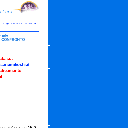
i Corsi
e di rigenerazione
|
sotai ho
|
onale
 A CONFRONTO
ta su:
sunamikoshi.it
maticamente
i!
per gli Associati APIS